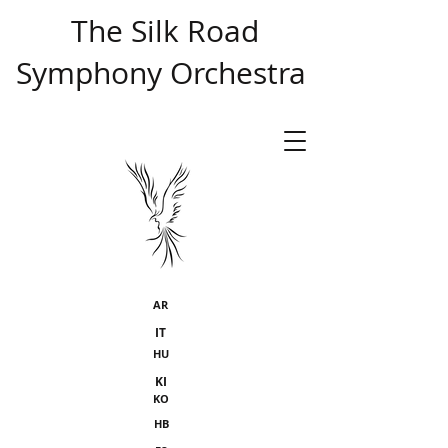
​ The Silk Road
Symphony Orchestra
AR
IT
HU
KI
KO
HB