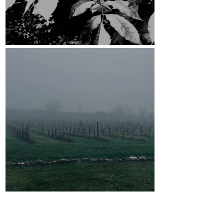
ESRCF
13. Callias Abend