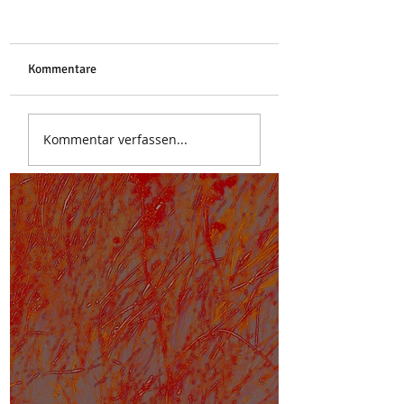
Libelle
Kommentare
Stoa des Attalos
Kommentar verfassen...