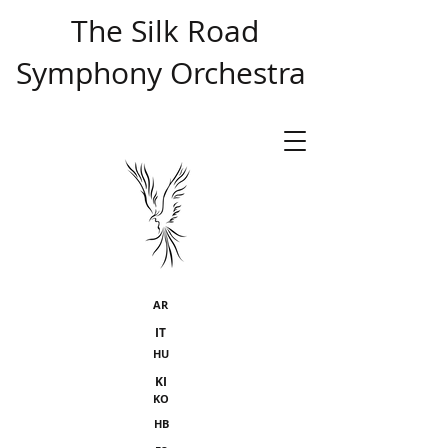
​ The Silk Road
Symphony Orchestra
AR
IT
HU
KI
KO
HB