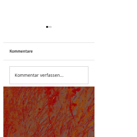
Libelle
Kommentare
Stoa des Attalos
Kommentar verfassen...