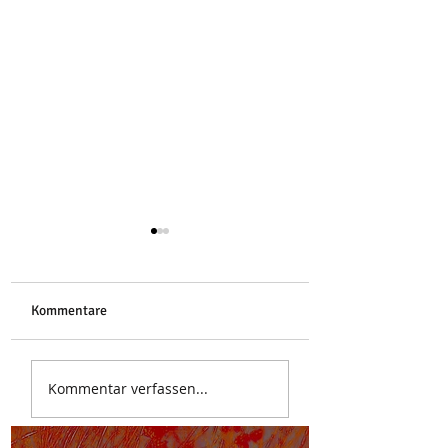
Libelle
Kommentare
Stoa des Attalos
Kommentar verfassen...