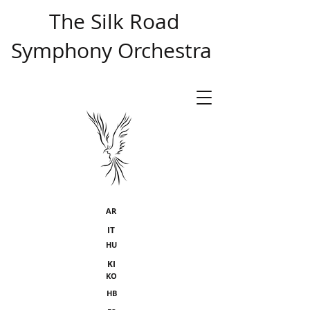
​ The Silk Road
Symphony Orchestra
AR
IT
HU
KI
KO
HB