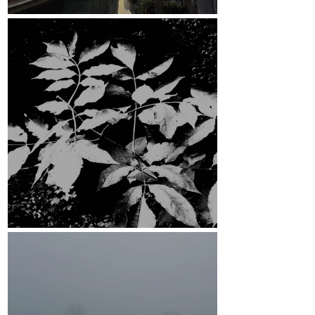
Venedig
ESRCF