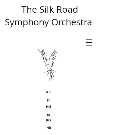
​ The Silk Road
Symphony Orchestra
AR
IT
HU
KI
KO
HB