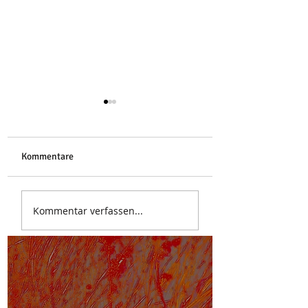
Libelle
Kommentare
Stoa des Attalos
Kommentar verfassen...