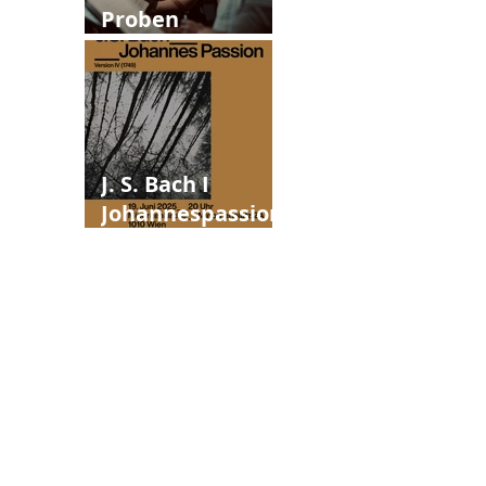
Proben
Johannespassion
J. S. Bach I
Johannespassion
Version IV (1749)