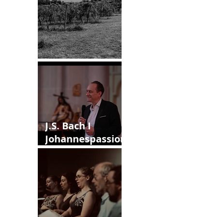
12. Callias Abend
J.S. Bach I
Johannespassion
I Version IV
(1749)