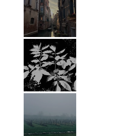
Venedig
ESRCF