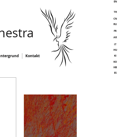
EN
TR
CN
RU
hestra
FR
AR
IT
HU
intergrund
Kontakt
KI
KO
HB
ES