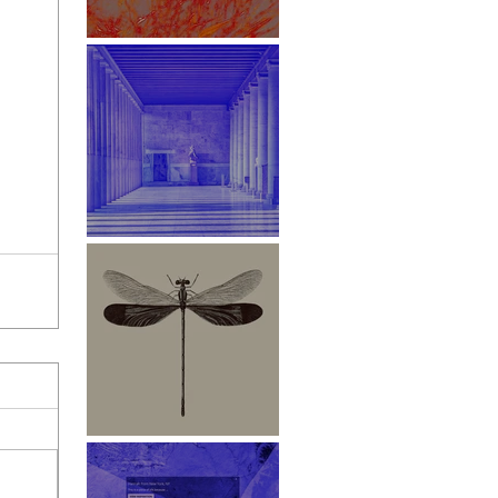
White Paper
Stoa des Attalos
Libelle