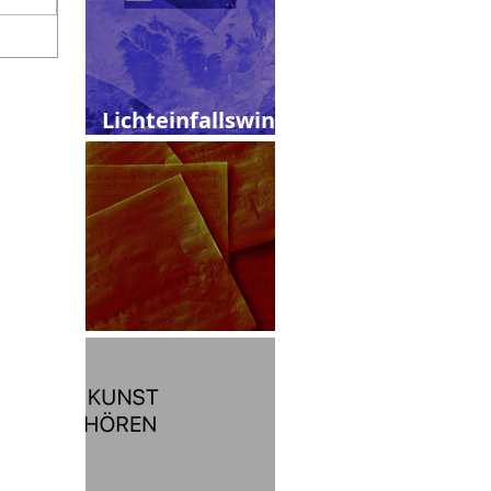
Lichteinfallswink
el
Skizzen