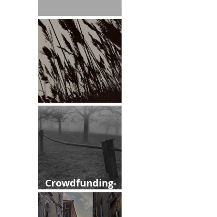
Leitmotiv
März
Crowdfunding-
Kampagne