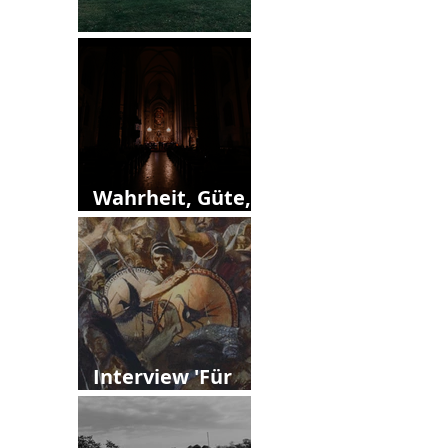
13. Callias Abend
Wahrheit, Güte,
Schönheit?
Interview 'Für
Vielfalt'