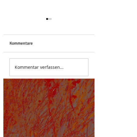
Libelle
Kommentare
Stoa des Attalos
Kommentar verfassen...