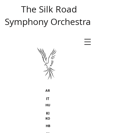
​ The Silk Road
Symphony Orchestra
AR
IT
HU
KI
KO
HB