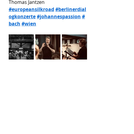
Thomas Jantzen 
#europeansilkroad
#berlinerdial
ogkonzerte
#johannespassion
#
bach
#wien