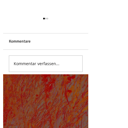
Libelle
Kommentare
Stoa des Attalos
Kommentar verfassen...