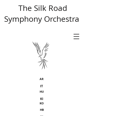
​ The Silk Road
Symphony Orchestra
AR
IT
HU
KI
KO
HB