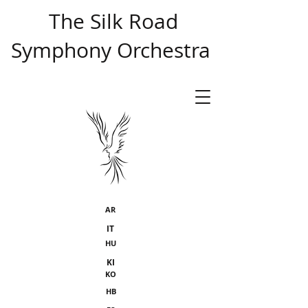
​ The Silk Road
Symphony Orchestra
AR
IT
HU
KI
KO
HB