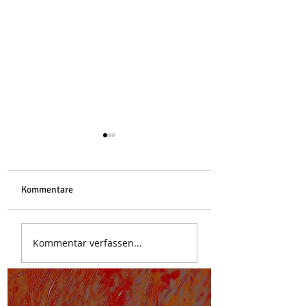
Libelle
Kommentare
Stoa des Attalos
Kommentar verfassen...