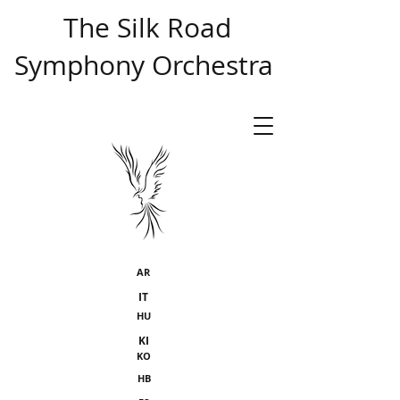
​ The Silk Road
Symphony Orchestra
AR
IT
HU
KI
KO
HB