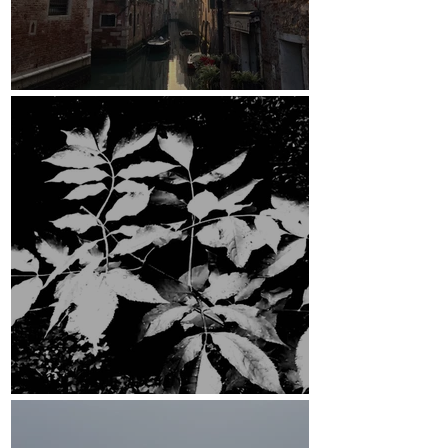
Venedig
ESRCF