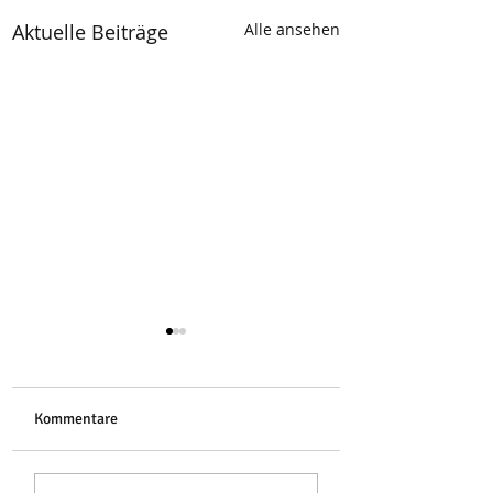
Aktuelle Beiträge
Alle ansehen
Libelle
Kommentare
Stoa des Attalos