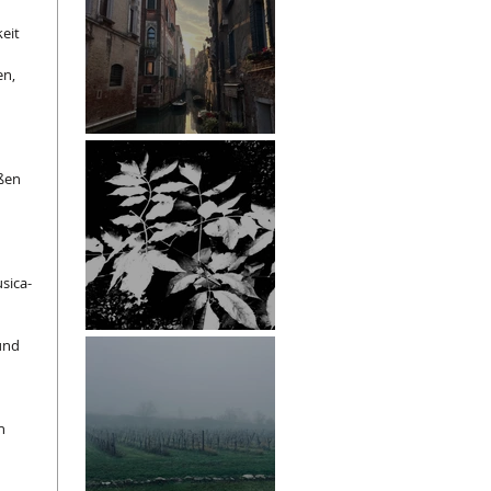
eit 
n, 
Venedig
ßen 
sica-
ESRCF
und 
n 