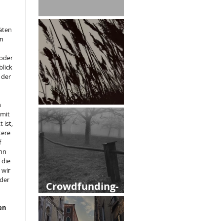
Leitmotiv
äten 
n 
oder 
lick 
 der 
 
 
März
mit 
ist, 
ere 
 
nn 
 die 
wir 
der 
Crowdfunding-
Kampagne
en 