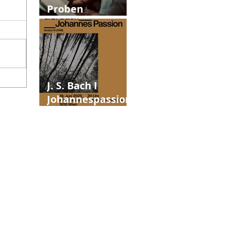
Proben
Johannespassion
J. S. Bach I
Johannespassion
Version IV (1749)