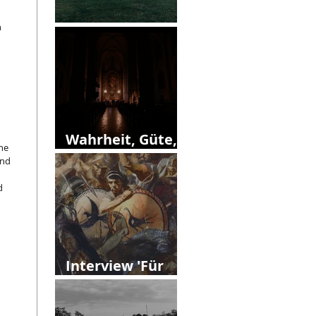
 
13. Callias Abend
Wahrheit, Güte,
he 
Schönheit?
nd 
d 
Interview 'Für
Vielfalt'