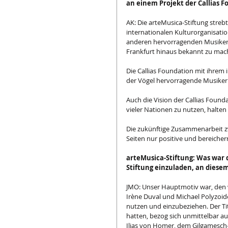
an einem Projekt der Callias F
AK: Die arteMusica-Stiftung str
internationalen Kulturorganisati
anderen hervorragenden Musikern
Frankfurt hinaus bekannt zu mac
Die Callias Foundation mit ihrem 
der Vögel hervorragende Musiker
Auch die Vision der Callias Found
vieler Nationen zu nutzen, halten
Die zukünftige Zusammenarbeit zw
Seiten nur positive und bereicher
arteMusica-Stiftung: Was war 
Stiftung einzuladen, an diese
JMO: Unser Hauptmotiv war, den 
Irène Duval und Michael Polyzoid
nutzen und einzubeziehen. Der Ti
hatten, bezog sich unmittelbar au
Ilias von Homer, dem Gilgamesch