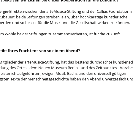
rspektiven wünschen Sie dieser Kooperation für die Zukunft ?
Synergie-Effekte zwischen der arteMusica-Stiftung und der Callias Foundation in
ubauen: beide Stiftungen streben ja an, über hochkarätige künstlerische 
 werden und so besser für die Musik und die Gesellschaft wirken zu können.
zum Wohle beider Stiftungen zusammenzuarbeiten, ist für die Zukunft 
leibt Ihres Erachtens von so einem Abend?
 Mitglieder der arteMusica-Stiftung, hat das bestens durchdachte künstlerisc
ndung des Ortes - dem Neuen Museum Berlin - und des Zeitpunktes - Vorabe
isterlich aufgeführten, ewigen Musik Bachs und den universell gültigen 
igsten Texte der Menschheitsgeschichte haben den Abend unvergesslich un