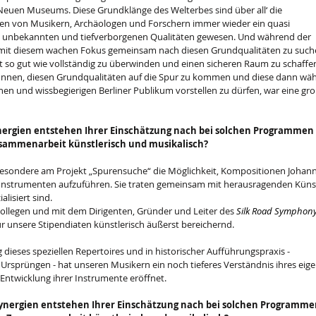
Neuen Museums. Diese Grundklänge des Welterbes sind über all‘ die 
nen von Musikern, Archäologen und Forschern immer wieder ein quasi 
ch unbekannten und tiefverborgenen Qualitäten gewesen. Und während der 
mit diesem wachen Fokus gemeinsam nach diesen Grundqualitäten zu such
t so gut wie vollständig zu überwinden und einen sicheren Raum zu schaffe
önnen, diesen Grundqualitäten auf die Spur zu kommen und diese dann wä
n und wissbegierigen Berliner Publikum vorstellen zu dürfen, war eine gro
ynergien entstehen Ihrer Einschätzung nach bei solchen Programmen
usammenarbeit künstlerisch und musikalisch?
Besondere am Projekt „Spurensuche“ die Möglichkeit, Kompositionen Johann
 Instrumenten aufzuführen. Sie traten gemeinsam mit herausragenden Künst
alisiert sind.
llegen und mit dem Dirigenten, Gründer und Leiter des 
Silk Road Symphony
ür unsere Stipendiaten künstlerisch äußerst bereichernd.
 dieses speziellen Repertoires und in historischer Aufführungspraxis - 
Ursprüngen - hat unseren Musikern ein noch tieferes Verständnis ihres eige
ntwicklung ihrer Instrumente eröffnet.
Synergien entstehen Ihrer Einschätzung nach bei solchen Programme