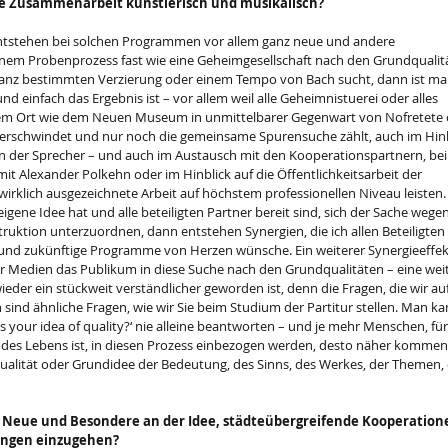
he Zusammenarbeit künstlerisch und musikalisch?
tstehen bei solchen Programmen vor allem ganz neue und andere 
nem Probenprozess fast wie eine Geheimgesellschaft nach den Grundqualit
r ganz bestimmten Verzierung oder einem Tempo von Bach sucht, dann ist ma
nd einfach das Ergebnis ist – vor allem weil alle Geheimnistuerei oder alles 
inem Ort wie dem Neuen Museum in unmittelbarer Gegenwart von Nofretete 
verschwindet und nur noch die gemeinsame Spurensuche zählt, auch im Hinb
ion der Sprecher – und auch im Austausch mit den Kooperationspartnern, bei
t Alexander Polkehn oder im Hinblick auf die Öffentlichkeitsarbeit der 
 wirklich ausgezeichnete Arbeit auf höchstem professionellen Niveau leisten.
ene Idee hat und alle beteiligten Partner bereit sind, sich der Sache wegen
uktion unterzuordnen, dann entstehen Synergien, die ich allen Beteiligten 
e und zukünftige Programme von Herzen wünsche. Ein weiterer Synergieeffekt 
ler Medien das Publikum in diese Suche nach den Grundqualitäten – eine weit
ieder ein stückweit verständlicher geworden ist, denn die Fragen, die wir auf
n sind ähnliche Fragen, wie wir Sie beim Studium der Partitur stellen. Man ka
s your idea of quality?‘ nie alleine beantworten – und je mehr Menschen, für
il des Lebens ist, in diesen Prozess einbezogen werden, desto näher kommen 
qualität oder Grundidee der Bedeutung, des Sinns, des Werkes, der Themen, 
as Neue und Besondere an der Idee, städteübergreifende Kooperation
ungen einzugehen?