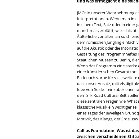
und was ermöglicht eine solc
JMO: In unserer Wahrnehmung en
Interpretationen. Wenn man in ei
in einem Text, Satz oder in eine
manchmal verblüfft, wie schlicht u
Äußerliche vor allem an solch e
dem römischen Jüngling einfach 
auf die Akustik oder die Intonat
Gestaltung des Programmheftes mi
Staatlichen Museen zu Berlin, die
Wenn das Programm eine starke eig
einer künstlerischen Gesamtkonstr
Blick nach vorne für viele weiter
dass unser Ansatz, mittels digita
Idee von Seide – einzubeziehen, w
dem Silk Road Cultural Belt stelle
diese zentralen Fragen wie ‚What i
klassische Musik ein wichtiger Te
eines Tages der jeweiligen Grund
Motivik, des Klangs, der Erde usw.
Callias Foundation: Was ist d
zwischen verschiedenen Stift