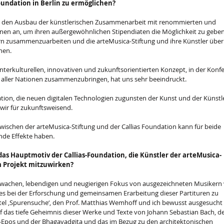
oundation in Berlin zu ermöglichen?
ebt den Ausbau der künstlerischen Zusammenarbeit mit renommierten und 
onen an, um ihren außergewöhnlichen Stipendiaten die Möglichkeit zu geben
 zusammenzuarbeiten und die arteMusica-Stiftung und ihre Künstler über
hen.
interkulturellen, innovativen und zukunftsorientierten Konzept, in der Konf
 aller Nationen zusammenzubringen, hat uns sehr beeindruckt.
ation, die neuen digitalen Technologien zugunsten der Kunst und der Künstle
 wir für zukunftsweisend.
ischen der arteMusica-Stiftung und der Callias Foundation kann für beide 
nde Effekte haben.
das Hauptmotiv der Callias-Foundation, die Künstler der arteMusica-
m Projekt mitzuwirken?
wachen, lebendigen und neugierigen Fokus von ausgezeichneten Musikern 
es bei der Erforschung und gemeinsamen Erarbeitung dieser Partituren zu 
tel ‚Spurensuche‘, den Prof. Matthias Wemhoff und ich bewusst ausgesucht 
f das tiefe Geheimnis dieser Werke und Texte von Johann Sebastian Bach, de
-Epos und der Bhagavadgita und das im Bezug zu den architektonischen 