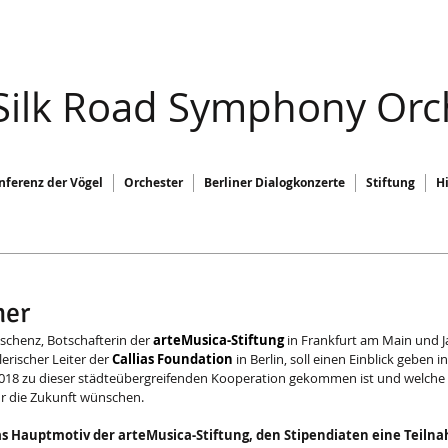
 Silk Road Symphony Orc
nferenz der Vögel
Orchester
Berliner Dialogkonzerte
Stiftung
H
ner
chenz, Botschafterin der 
arteMusica-Stiftung
 in Frankfurt am Main und J
erischer Leiter der 
Callias Foundation
 in Berlin, soll einen Einblick geben in
2018 zu dieser städteübergreifenden Kooperation gekommen ist und welche 
ür die Zukunft wünschen.
as Hauptmotiv der arteMusica-Stiftung, den Stipendiaten eine Teiln