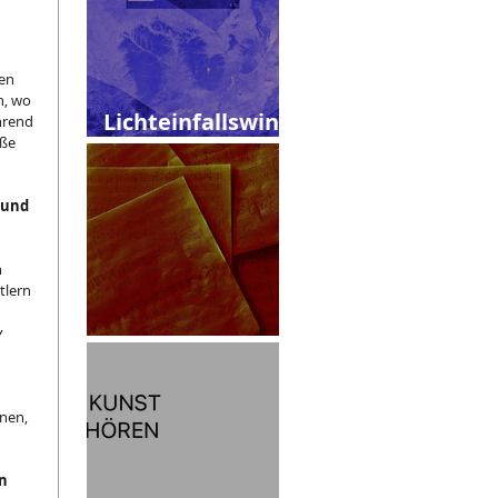
en 
n, wo 
Lichteinfallswink
hrend 
ße 
el
 und 
 
lern 
 
Skizzen
nen, 
n 