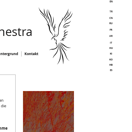
EN
TR
CN
RU
hestra
FR
AR
IT
HU
intergrund
Kontakt
KI
KO
HB
ES
an 
 die 
ahme 