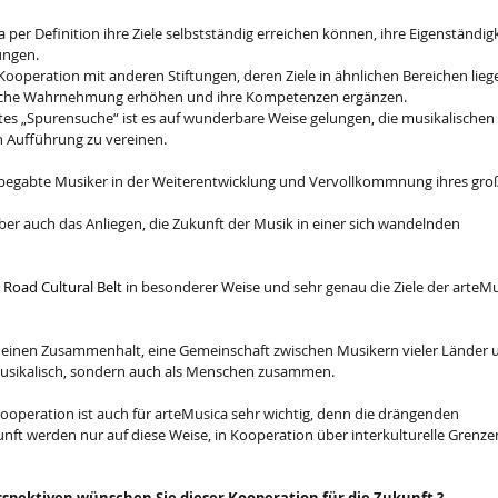
 per Definition ihre Ziele selbstständig erreichen können, ihre Eigenständigk
ungen.
 Kooperation mit anderen Stiftungen, deren Ziele in ähnlichen Bereichen liege
ntliche Wahrnehmung erhöhen und ihre Kompetenzen ergänzen.
es „Spurensuche“ ist es auf wunderbare Weise gelungen, die musikalischen 
en Aufführung zu vereinen.
chbegabte Musiker in der Weiterentwicklung und Vervollkommnung ihres gro
aber auch das Anliegen, die Zukunft der Musik in einer sich wandelnden 
k Road Cultural Belt
 in besonderer Weise und sehr genau die Ziele der arteMu
fft einen Zusammenhalt, eine Gemeinschaft zwischen Musikern vieler Länder 
r musikalisch, sondern auch als Menschen zusammen.
ooperation ist auch für arteMusica sehr wichtig, denn die drängenden 
unft werden nur auf diese Weise, in Kooperation über interkulturelle Grenze