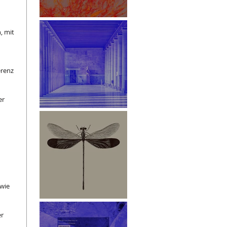
White Paper
, mit 
 
erenz 
r 
Stoa des Attalos
wie 
Libelle
r 