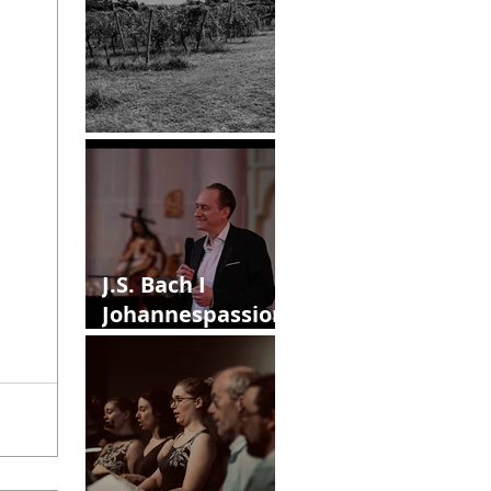
12. Callias Abend
J.S. Bach I
Johannespassion
I Version IV
(1749)