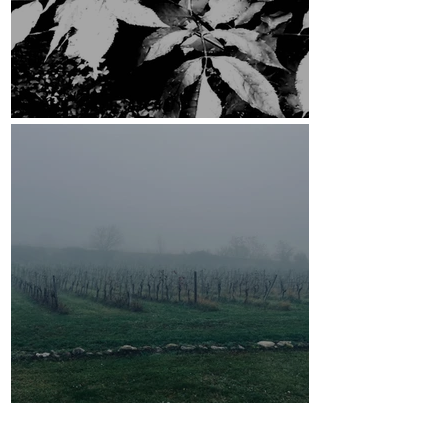
ESRCF
13. Callias Abend