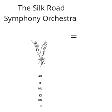
​ The Silk Road
Symphony Orchestra
AR
IT
HU
KI
KO
HB