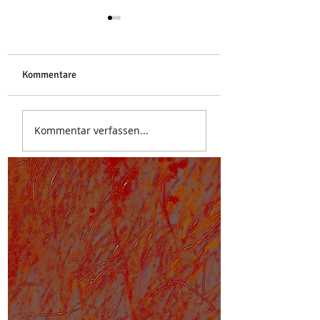
Libelle
Kommentare
Stoa des Attalos
Kommentar verfassen...