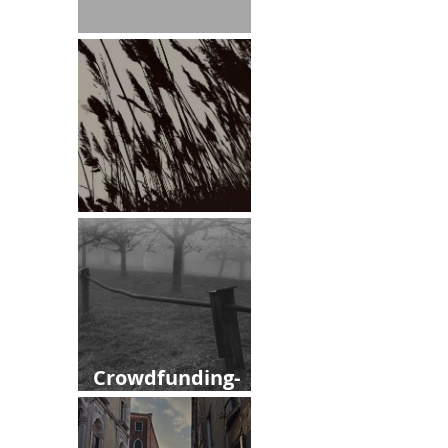
Leitmotiv
März
Crowdfunding-
Kampagne