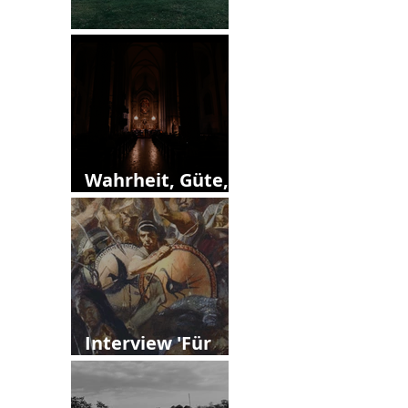
13. Callias Abend
Wahrheit, Güte,
Schönheit?
Interview 'Für
Vielfalt'