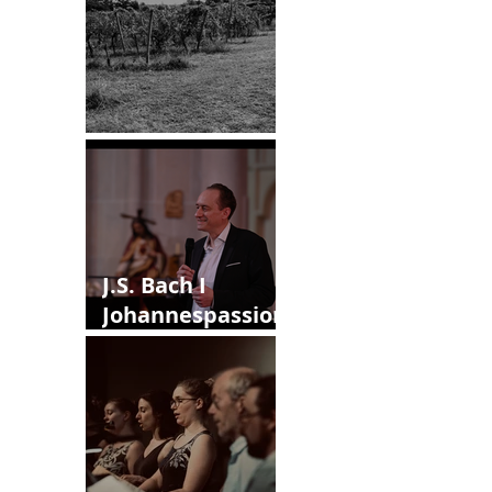
12. Callias Abend
J.S. Bach I
Johannespassion
I Version IV
(1749)