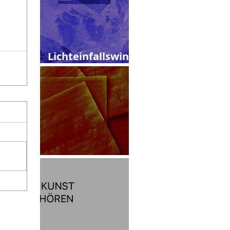
Lichteinfallswink
el
Skizzen