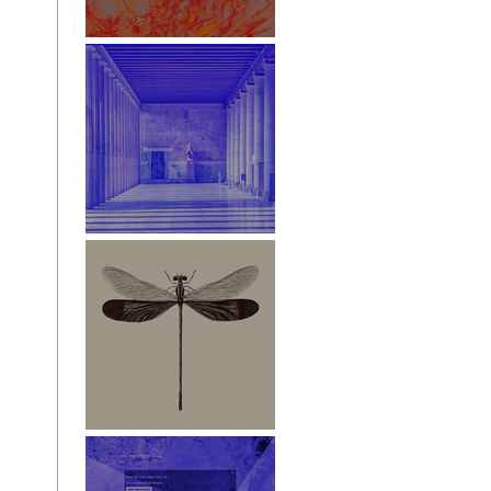
White Paper
Stoa des Attalos
Libelle