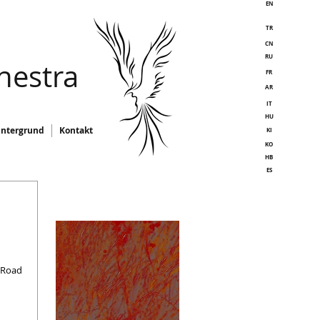
EN
TR
CN
RU
hestra
FR
AR
IT
HU
intergrund
Kontakt
KI
KO
HB
ES
kRoad