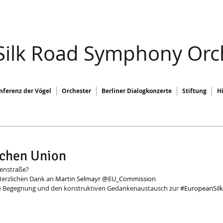
 Silk Road Symphony Orc
nferenz der Vögel
Orchester
Berliner Dialogkonzerte
Stiftung
H
schen Union
denstraße? 
Herzlichen Dank an 
Martin Selmayr
@EU_Commission
die Begegnung und den konstruktiven Gedankenaustausch zur 
#EuropeanSil