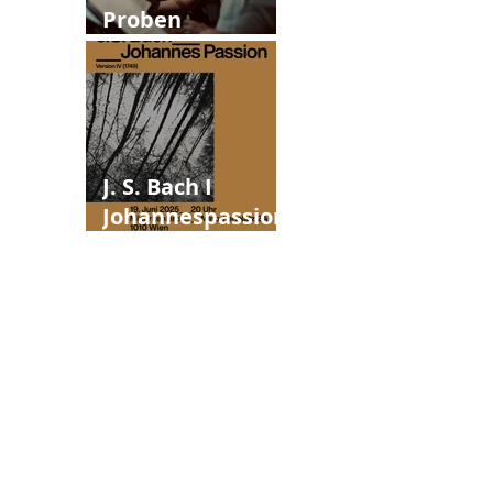
Proben
Johannespassion
J. S. Bach I
Johannespassion
Version IV (1749)