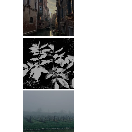
Venedig
ESRCF