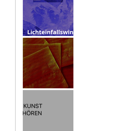
Lichteinfallswink
el
Skizzen