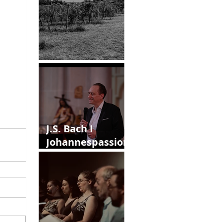
12. Callias Abend
J.S. Bach I
Johannespassion
I Version IV
(1749)