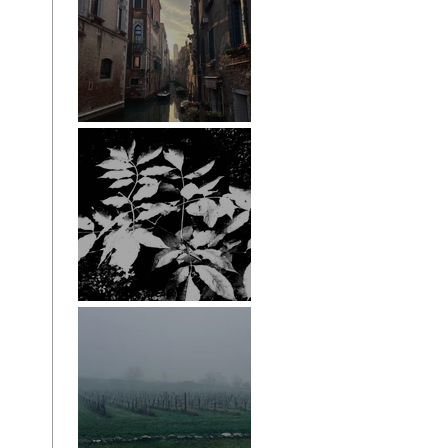
Venedig
ESRCF