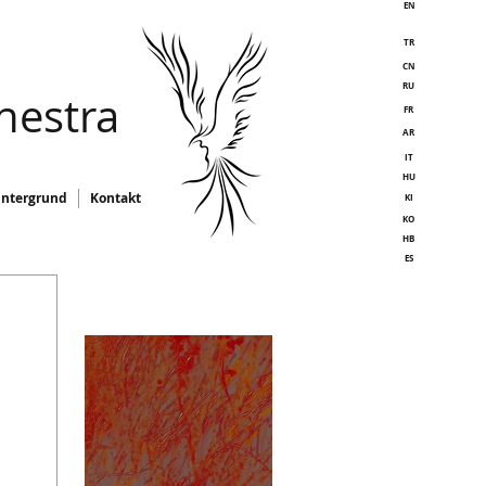
EN
TR
CN
RU
hestra
FR
AR
IT
HU
intergrund
Kontakt
KI
KO
HB
ES