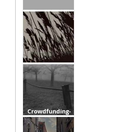
Leitmotiv
März
Crowdfunding-
Kampagne