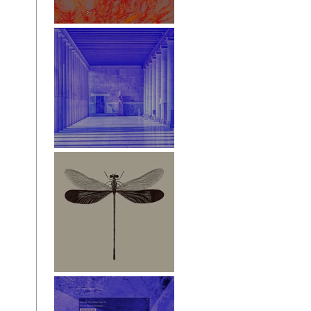
White Paper
Stoa des Attalos
Libelle