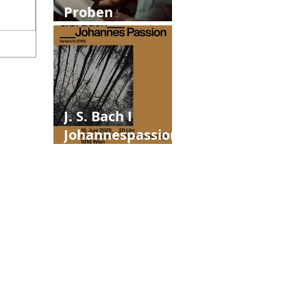
Proben
Johannespassion
J. S. Bach I
Johannespassion
Version IV (1749)