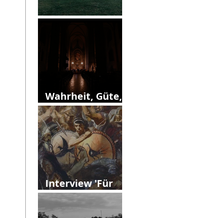
13. Callias Abend
Wahrheit, Güte,
Schönheit?
Interview 'Für
Vielfalt'